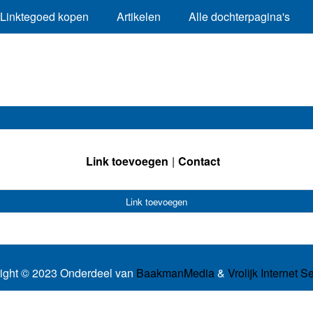
Linktegoed kopen
Artikelen
Alle dochterpagina's
Link toevoegen
Contact
Link toevoegen
ight © 2023 Onderdeel van
BaakmanMedia
&
Vrolijk Internet S