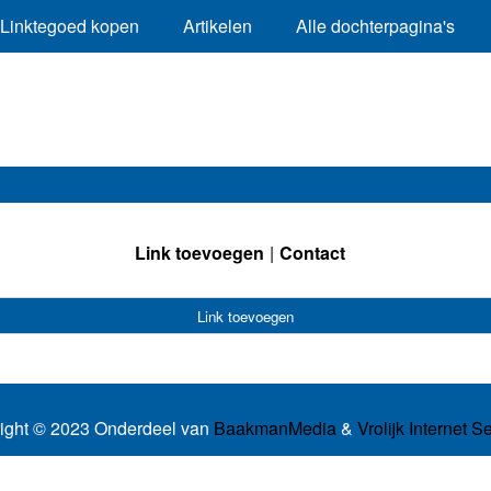
Linktegoed kopen
Artikelen
Alle dochterpagina's
Link toevoegen
Contact
Link toevoegen
ight © 2023 Onderdeel van
BaakmanMedia
&
Vrolijk Internet S